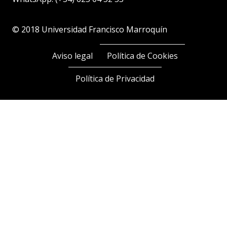
Antonio Cánova y Juan Ramón
Rallo analizan la deriva del
chavismo y la ventana del cambio
en Venezuela
¿Cómo se «pudrió» Venezuela, hasta convertirse en un
régimen blindado por la coacción, la captura institucional y las
redes criminales? Esa es la primera pregunta en la entrevista
«El socialismo solo trajo muerte, miseria, violencia y
destrucción a Venezuela», publicada el 1 de febrero del 2026
en del pódcast de Juan Ramón Rallo, acogido por…