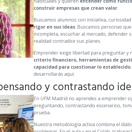
habituales y quieren
entender cómo funcio
construir empresas que crean valor
.
Buscamos alumnos con iniciativa, curiosidad 
rigor en sus ideas
. Buscamos personas que 
incompleta, escuchar al mercado, defender su
realidad contradice sus planes.
Emprender exige libertad para preguntar y 
criterio financiero, herramientas de ges
capacidad para cuestionar lo establecido
desarrollarás aquí.
pensando y contrastando ide
En UFM Madrid no aprendes a emprender sig
preguntando, contrastando escenarios, toma
prueba.
Nuestra metodología activa combina el diálo
problemas. En el aula y en el Colab, trabajar