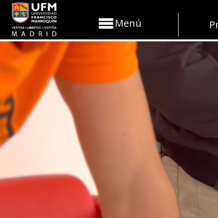
Menú
P