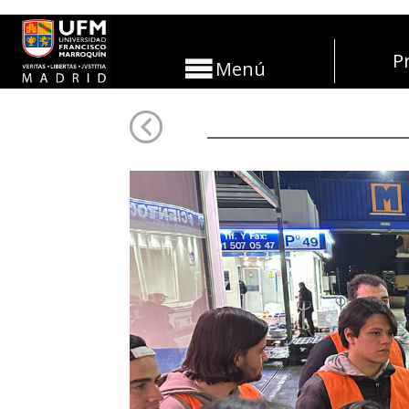
P
Menú