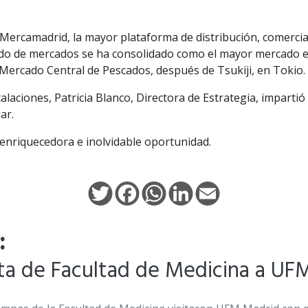
ercamadrid, la mayor plataforma de distribución, comercial
ado de mercados se ha consolidado como el mayor mercado e
 Mercado Central de Pescados, después de Tsukiji, en Tokio.
alaciones, Patricia Blanco, Directora de Estrategia, impartió
ar.
enriquecedora e inolvidable oportunidad.
T
F
W
L
E
w
a
h
i
m
i
c
a
n
a
t
e
t
k
i
:
t
b
s
e
l
e
o
A
d
r
o
p
I
ita de Facultad de Medicina a UF
k
p
n