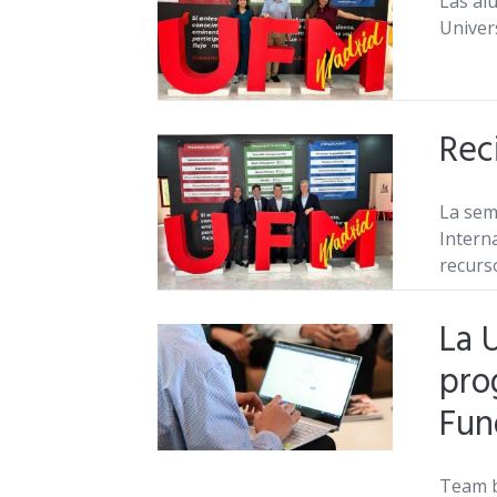
Las al
Univer
Rec
La sem
Intern
recurs
La 
pro
Fun
Team b