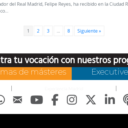
dor del Real Madrid, Felipe Reyes, ha recibido en la Ciudad R
sco…
1
2
3
…
8
Siguiente »
tra tu vocación con nuestros pro
mas de másteres
Executiv
Experiencia Madrid