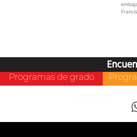
embaja
Franci
Encuen
Programas de grado
Progra
Cursos de verano