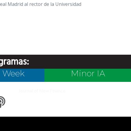
eal Madrid al rector de la Universidad
gramas:
e Week
Minor IA
Journal of New Finance