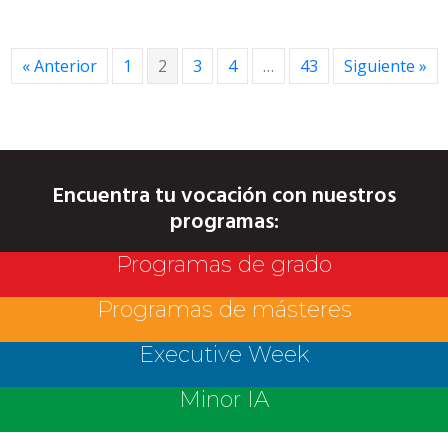
« Anterior
1
2
3
4
…
43
Siguiente »
Encuentra tu vocación con nuestros
programas:
Programas de grado
Programas de másteres
Executive Week
Minor IA