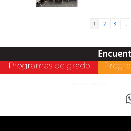
1
2
3
…
Encuent
Programas de grado
Progra
Cursos de verano