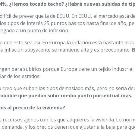
l 4%. ¿Hemos tocado techo? ¿Habrá nuevas subidas de ti
ifícil de prever que la de EEUU. En EEUU, el mercado está d
s tipos de interés 25 puntos básicos hasta final de año, per
legado a un punto de inflexión.
o que esto sea así. En Europa la inflación está bastante 
y la inflación subyacente se mantiene alta y es preocupante.
E
gen para subirlos porque Europa tiene un tejido industria
ar de los estados.
 creo que suban los tipos demasiado más, pero no sería de
robable que puedan subir medio punto porcentual más.
os al precio de la vivienda?
s recursos ajenos con los que adquieres la vivienda. Lo norma
 demanda, y los precios tienen que ajustar a la baja para q