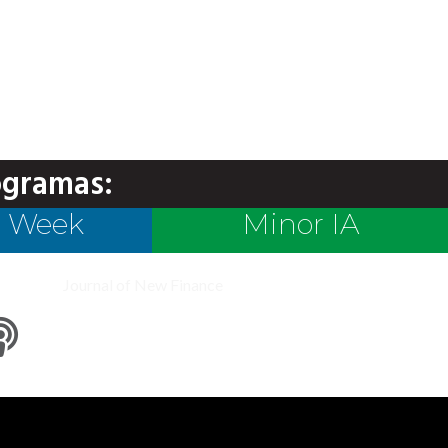
ogramas:
e Week
Minor IA
Journal of New Finance