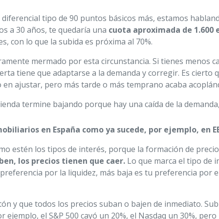
 diferencial tipo de 90 puntos básicos más, estamos habla
os a 30 años, te quedaría una
cuota aproximada de 1.600 
, con lo que la subida es próxima al 70%.
 claramente mermado por esta circunstancia. Si tienes menos
erta tiene que adaptarse a la demanda y corregir. Es cierto q
po en ajustar, pero más tarde o más temprano acaba acoplán
ivienda termine bajando porque hay una caída de la demanda, y
mobiliarios en España como ya sucede, por ejemplo, en E
 estén los tipos de interés, porque la formación de precios
uben, los precios tienen que caer.
Lo que marca el tipo de i
u preferencia por la liquidez, más baja es tu preferencia por 
ón y que todos los precios suban o bajen de inmediato. Subi
or ejemplo, el S&P 500 cayó un 20%, el Nasdaq un 30%, pero 