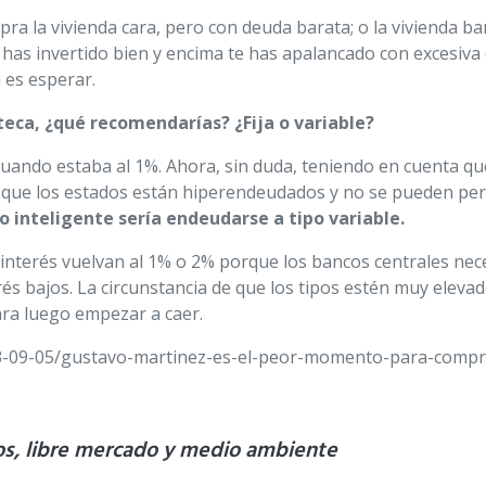
ra la vivienda cara, pero con deuda barata; o la vivienda ba
has invertido bien y encima te has apalancado con excesiva 
 es esperar.
teca, ¿qué recomendarías? ¿Fija o variable?
, cuando estaba al 1%. Ahora, sin duda, teniendo en cuenta q
 que los estados están hiperendeudados y no se pueden perm
lo inteligente sería endeudarse a tipo variable.
 interés vuelvan al 1% o 2% porque los bancos centrales nec
erés bajos. La circunstancia de que los tipos estén muy ele
a luego empezar a caer.
23-09-05/gustavo-martinez-es-el-peor-momento-para-compr
os, libre mercado y medio ambiente