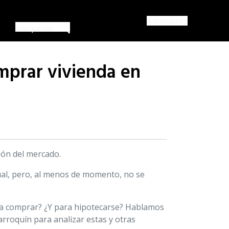
Admisiones
Búsquedas
mprar vivienda en
ción del mercado.
nual, pero, al menos de momento, no se
ara comprar? ¿Y para hipotecarse? Hablamos
Marroquín para analizar estas y otras