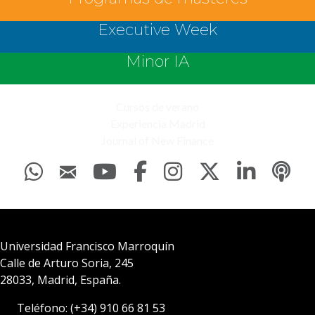
Executive Week
Minor IA
Cursos de verano
Experiencia Madrid
Journal of New Finance
Universidad Francisco Marroquín
Calle de Arturo Soria, 245
28033, Madrid, España.
Teléfono:
(+34) 910 66 81 53