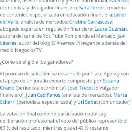
Martínez, asesor financiero y gestor patrimonial;
Pablo Gil
,
economista y divulgador financiero;
Sara Ferrer
, creadora
de contenido especializada en educación financiera;
Javier
del Valle
, analista de mercados;
Cristina Carrascosa
,
abogada experta en regulación financiera;
Laura Guzmán
,
autora del canal de YouTube Rompiendo el Mercado;
Javi
Linares
, autor del blog
El inversor inteligente
, además del
medio NegociosTV.
¿Cómo se eligió a los ganadores?
El proceso de selección se desarrolló por Flake Agency con
el apoyo de un jurado experto compuesto por
Susana
Criado
(periodista económica),
José Trecet
(divulgador
financiero),
Juan Cadiñanos
(analista de mercados),
Marta
Echarri
(periodista especializada) y
Uri Sabat
(comunicador).
La votación final combinó participación pública y
deliberación profesional: el voto del público representó el
60 % del resultado, mientras que el 40 % restante