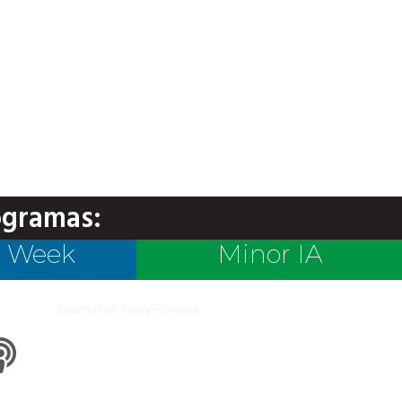
ogramas:
e Week
Minor IA
Journal of New Finance