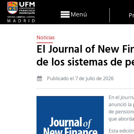
Menú
P
Noticias
El Journal of New Fi
de los sistemas de p
Publicado el 7 de julio de 2026
En el
Journ
anunció la 
de pensione
que abordan
Esta edició