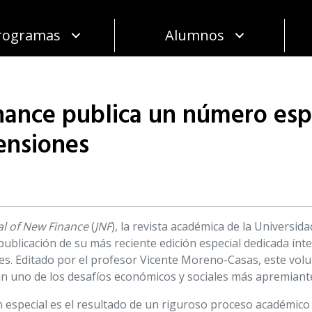
rogramas
Alumnos
nance publica un número espe
ensiones
al of New Finance
(
JNF
), la revista académica de la Universi
publicación de su más reciente edición especial dedicada ínte
s. Editado por el profesor Vicente Moreno-Casas, este volu
 uno de los desafíos económicos y sociales más apremiantes
n especial es el resultado de un riguroso proceso académico