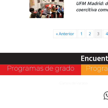
UFM Madrid: di
coercitiva co
« Anterior
1
2
3
4
Encuent
Programas de grado
Progra
Cursos de verano