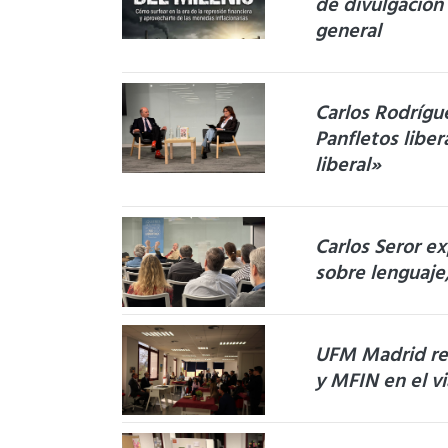
de divulgación 
general
Carlos Rodríg
Panfletos libera
liberal»
Carlos Seror e
sobre lenguaje
UFM Madrid re
y MFIN en el v