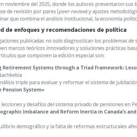
n noviembre del 2025, donde los autores presentaron sus bo
se de revisión por pares (
peer-review
) y ajustes metodológ
linar que combina el análisis institucional, la economía políti
ad de enfoques y recomendaciones de política
gaciones publicadas no solo diagnostican los problemas de s
en marcos teóricos innovadores y soluciones prácticas basa
rtículos que componen la edición especial son:
g Retirement Systems through a Triad Framework: Lesso
 Nachkebia
lisis triple para evaluar y reformar el sistema de jubilaci
te Pension System»
s lecciones y desafíos del sistema privado de pensiones en Pe
emographic Imbalance and Reform Inertia in Canada’s and
librio demográfico y la falta de reformas estructurales af