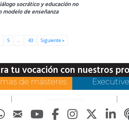
álogo socrático y educación no
mo modelo de enseñanza
5
…
43
Siguiente »
ra tu vocación con nuestros pr
mas de másteres
Executiv
Experiencia Madrid