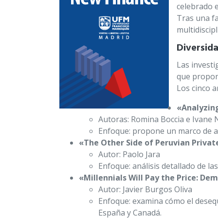
celebrado e
Tras una fa
multidiscip
Diversid
Las investi
que propon
Los cinco a
«Analyzin
Autoras: Romina Boccia e Ivane
Enfoque: propone un marco de aná
«The Other Side of Peruvian Priva
Autor: Paolo Jara
Enfoque: análisis detallado de la
«Millennials Will Pay the Price: D
Autor: Javier Burgos Oliva
Enfoque: examina cómo el desequi
España y Canadá.