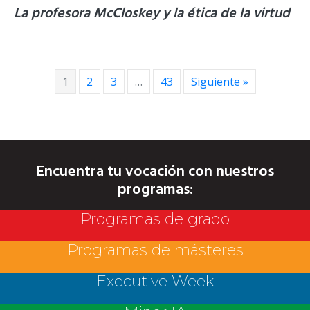
La profesora McCloskey y la ética de la virtud
1
2
3
…
43
Siguiente »
Encuentra tu vocación con nuestros
programas:
Programas de grado
Programas de másteres
Executive Week